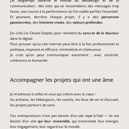
J’ai longtemps observé le monde du webdesign et de la
communication : des sites qui se ressemblent, des messages trop
lisses, une course à la performance où l’on oublie parfois l’essentiel.
Et pourtant, derrière chaque projet, il y a des
personnes
passionnées
, des
histoires vraies
, des
valeurs profondes
.
J’ai créé
Les Choses Simples
pour remettre du
sens et de la douceur
dans le digital.
Pour prouver qu’un site internet peut être à la fois professionnel et
poétique, inspirant et efficace, minimaliste et chaleureux.
Je crois qu’on peut communiquer autrement : avec sincérité,
cohérence et humanité.
Accompagner les projets qui ont une âme
Je m’adresse à celles et ceux qui créent avec le cœur :
les artisans, les hébergeurs, les coachs, les lieux de vie et d’accueil,
les projets porteurs de sens.
Ces entrepreneurs n’ont pas besoin d’un site tape-à-l’œil — ils ont
besoin d’un site
qui leur ressemble
, qui transmette leur énergie,
leur engagement, leur regard sur le monde.